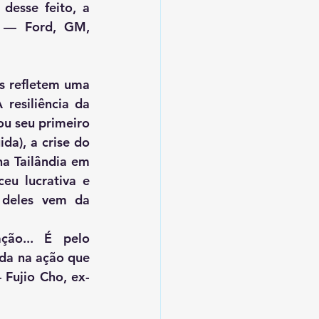
esse feito, a 
 — Ford, GM, 
s refletem uma 
resiliência da 
u seu primeiro 
a), a crise do 
a Tailândia em 
u lucrativa e 
 deles vem da 
ão... É pelo 
da na ação que 
 Fujio Cho, ex-