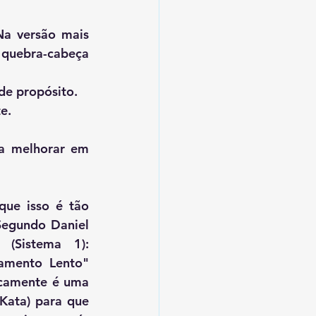
a versão mais 
quebra-cabeça 
de propósito.
e.
a melhorar em 
ue isso é tão 
Segundo Daniel 
(Sistema 1): 
amento Lento" 
icamente é uma 
Kata) para que 