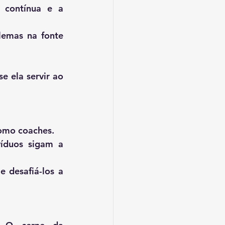
 contínua e a 
lemas na fonte 
 ela servir ao 
como coaches.
íduos sigam a 
 desafiá-los a 