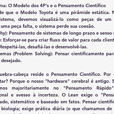
ma: O Modelo dos 4P's e o Pensamento Científico
de que o Modelo Toyota é uma pirâmide estática. N
sistema, devemos visualizá-lo como peças de um 
 uma peça falta, o sistema perde sua coesão.
ophy): Pensamento de sistemas de longo prazo e senso 
: Esforçar-se para criar fluxo de valor para cada client
Respeitá-las, desafiá-las e desenvolvê-las.
emas (Problem Solving): Pensar cientificamente par
 desejado.
ebra-cabeça reside o Pensamento Científico. Por q
ntar? Porque o nosso "hardware" cerebral é antigo. 
os majoritariamente no "Pensamento Rápido" 
onal e avesso à incerteza. O Lean exige o "Pens
rado, sistemático e baseado em fatos. Pensar cientif
 biologia; exige prática diária (o que chamamos de 