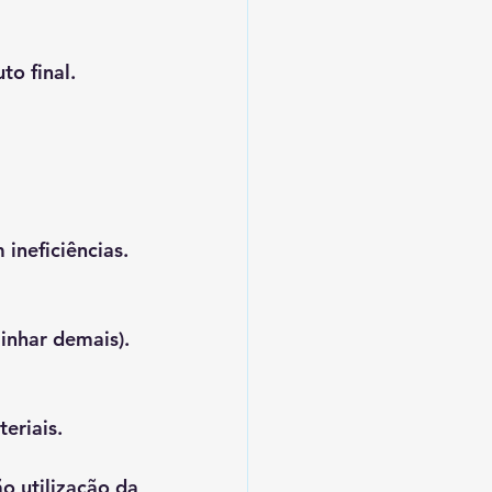
o final.
ineficiências.
inhar demais).
eriais.
o utilização da 