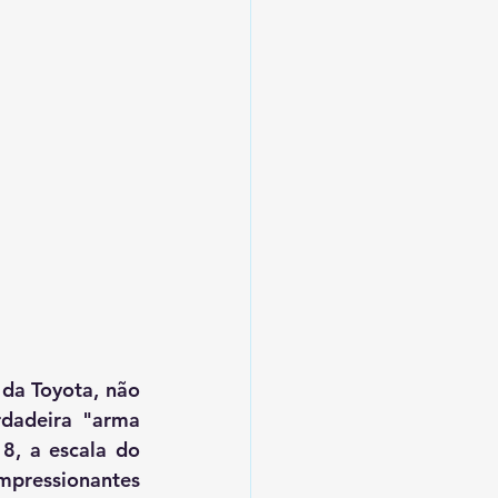
a Toyota, não 
dadeira "arma 
, a escala do 
pressionantes 