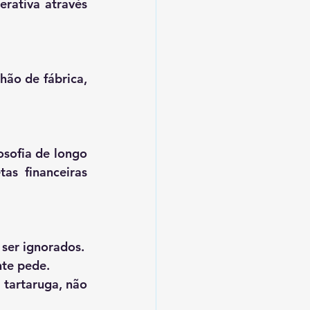
rativa através 
ão de fábrica, 
sofia de longo 
s financeiras 
 ser ignorados.
nte pede.
tartaruga, não 