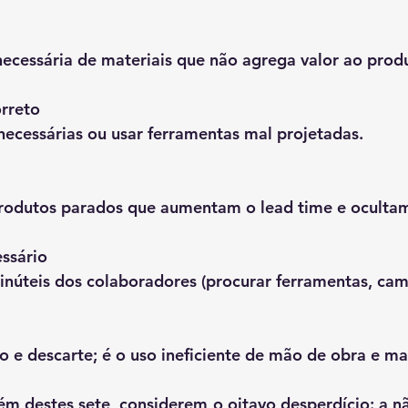
cessária de materiais que não agrega valor ao produt
rreto
necessárias ou usar ferramentas mal projetadas.
rodutos parados que aumentam o lead time e ocultam 
ssário
inúteis dos colaboradores (procurar ferramentas, cam
o e descarte; é o uso ineficiente de mão de obra e mat
ém destes sete, considerem o oitavo desperdício: a nã