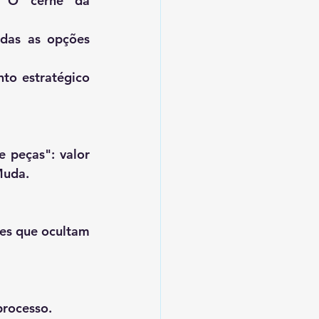
: O cerne da 
das as opções 
to estratégico 
 peças": valor 
Muda.
es que ocultam 
rocesso.