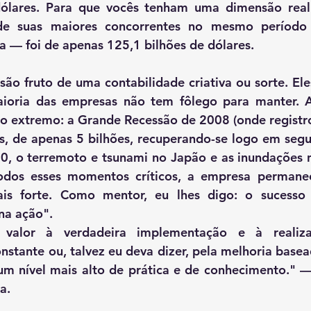
ólares. Para que vocês tenham uma dimensão real d
de suas maiores concorrentes no mesmo período
 — foi de apenas 125,1 bilhões de dólares.
ão fruto de uma contabilidade criativa ou sorte. Ele
aioria das empresas não tem fôlego para manter. A 
ao extremo: a Grande Recessão de 2008 (onde registro
, de apenas 5 bilhões, recuperando-se logo em seguid
0, o terremoto e tsunami no Japão e as inundações n
dos esses momentos críticos, a empresa permanece
ais forte. Como mentor, eu lhes digo: o sucesso
na ação".
alor à verdadeira implementação e à realizaç
stante ou, talvez eu deva dizer, pela melhoria basea
m nível mais alto de prática e de conhecimento." —
a.