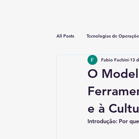
All Posts
Tecnologias de Operaçõe
Fabio Fachini
13 d
O Model
Ferramen
e à Cultu
Introdução: Por que