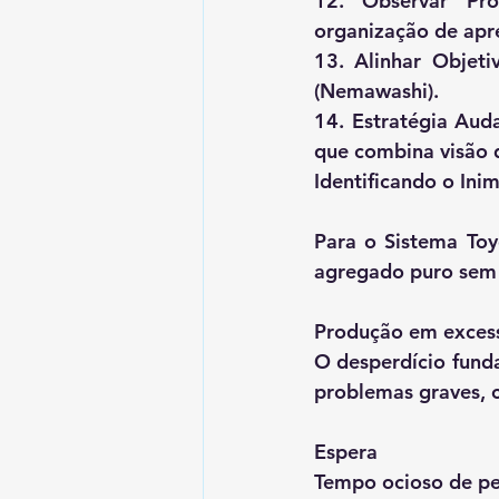
12. Observar Pro
organização de ap
13. Alinhar Objeti
(Nemawashi).
14. Estratégia Aud
que combina visão d
Identificando o Ini
Para o Sistema Toyo
agregado puro sem 
Produção em exces
O desperdício funda
problemas graves, 
Espera
Tempo ocioso de pe