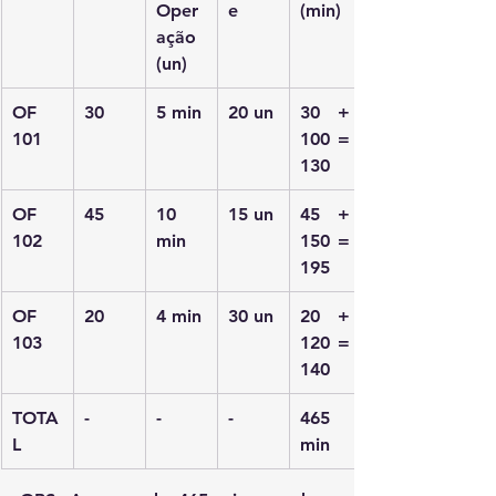
Oper
e
(min)
ação 
(un)
OF 
30
5 min
20 un
30 + 
101
100 = 
130
OF 
45
10 
15 un
45 + 
102
min
150 = 
195
OF 
20
4 min
30 un
20 + 
103
120 = 
140
TOTA
-
-
-
465 
L
min