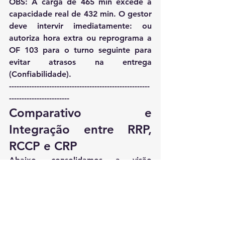
OBS:
 A carga de 
465 min
 excede a 
capacidade real de 
432 min
. O gestor 
deve intervir imediatamente: ou 
autoriza hora extra ou reprograma a 
OF 103 para o turno seguinte para 
evitar atrasos na entrega 
(Confiabilidade).
--------------------------------------------------------
------------------------
Comparativo e 
Integração entre RRP, 
RCCP e CRP
Abaixo, consolidamos a visão 
sistêmica necessária para a gestão, 
integrando o efeito dos 
4V's (Slide 
22)
:
Dimens
RRP 
RCCP 
CRP 