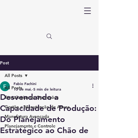
Post
All Posts
Fabio Fachini
All Posts
13 de mai.
5 min de leitura
Desvendando a
Tecnologias de Operações
Capacidade de Produção:
Gestão e Manutenção de Ativos
Manufatura Avançada
Do Planejamento
Planejamento e Controle
Estratégico ao Chão de