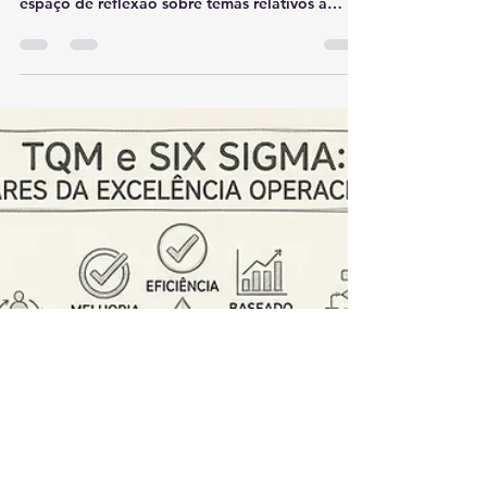
Guia Definitivo de
Ferramentas da Qualidade:
Ishikawa, 5 Porquês e 5S
A Gestão de Operações na Era da Experiência e
da Descarbonização Seja bem-vindo a este
espaço de reflexão sobre temas relativos à
Administração da Produção e Gestão de
Operações. Como futuros administradores,
vocês estão ingressando no mercado em um
momento de transição profunda. Não operamos
mais sob o antigo paradigma puramente
industrial; vivemos a Lógica Dominante de
Serviço. De acordo com Fitzsimmons, essa nova
visão substitui o foco em produtos tangíveis
pela criação de