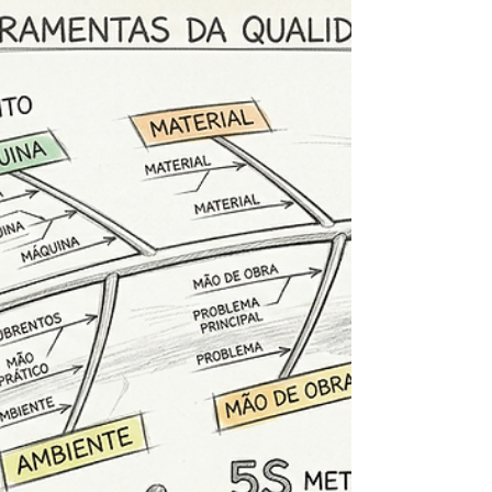
dependência do empirismo intuitivo é um risco
sistêmico que a Excelência Operacional busca
erradicar. Conforme a filosofia de James e
Mona Fitzsimmons (Capítulo 8), a transição para
uma gestão baseada em fatos e dados é o
alicerce para qualquer alavancagem
operacional sustentável. A aplicação rigorosa
do Ciclo PDCA (Planejar, Executar, Verificar e
Agir) permite que a organização não apenas
reaja, ma